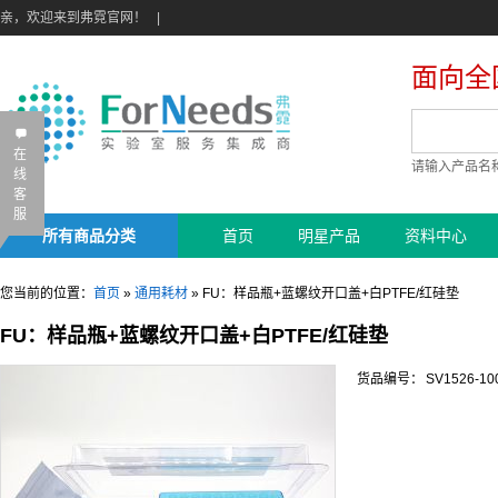
亲，欢迎来到弗霓官网！
|
面向全
B
在
请输入产品名
线
客
服
所有商品分类
首页
明星产品
资料中心
您当前的位置：
首页
»
通用耗材
»
FU：样品瓶+蓝螺纹开口盖+白PTFE/红硅垫
FU：样品瓶+蓝螺纹开口盖+白PTFE/红硅垫
货品编号：
SV1526-10