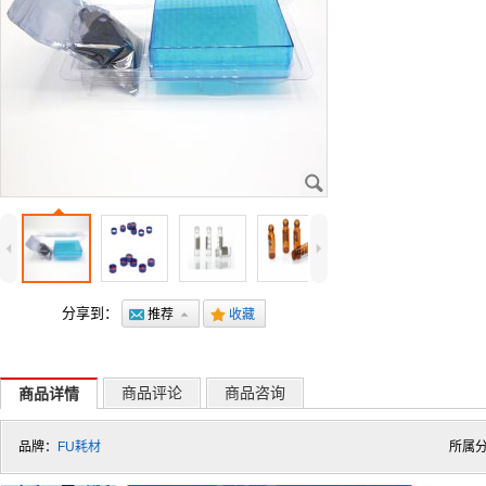
J
4
5
分享到：
@
推荐
7
.
收藏
商品评论
商品咨询
商品详情
品牌：
FU耗材
所属