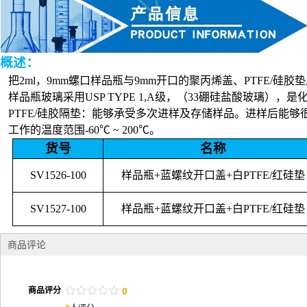
概述：
把
2ml
，
9mm
螺口样品瓶与
9mm
开口的聚丙烯盖、
PTFE/
硅胶垫
样品瓶玻璃采用
USP TYPE 1,A
级，（
33
硼硅盐酸玻璃），是
PTFE/
硅胶隔垫：能够承受多次进样及存储样品。进样后能够
工作的温度范围
-60
℃
~ 200
℃
。
货号
名称
SV1526-100
样品瓶
+
蓝螺纹开口盖
+
白
PTFE/
红硅垫
SV1527-100
样品瓶
+
蓝螺纹开口盖
+
白
PTFE/
红硅垫
商品评论
/
.
/
.
/
.
/
.
/
.
商品评分
0