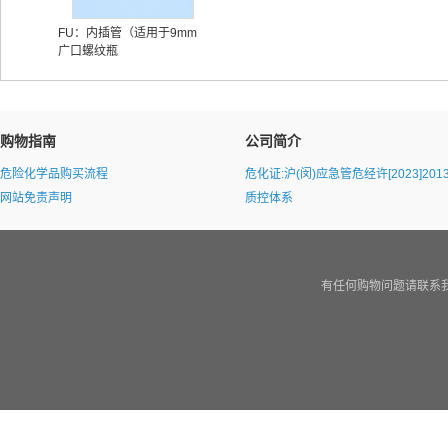
FU：内插管（适用于9mm
广口螺纹瓶
购物指南
公司简介
危险化学品购买流程
危化证:沪(闵)应急管危经许[2023]2013
网站免责声明
质控体系
有任何购物问题请联系我